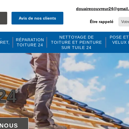
douairecouvreur24@gmail
Avis de nos clients
Être rappelé
,
NETTOYAGE DE
POSE ET
RÉPARATION
RET,
TOITURE ET PEINTURE
VELUX 
TOITURE 24
SUR TUILE 24
24
 NOUS