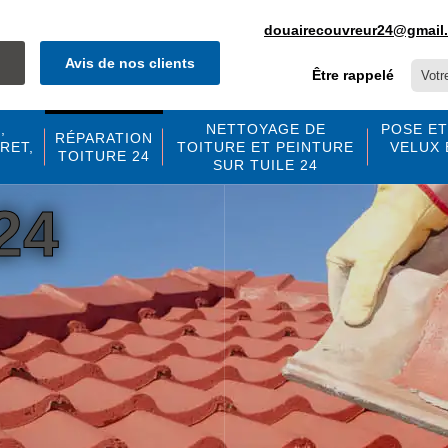
douairecouvreur24@gmail
Avis de nos clients
Être rappelé
,
NETTOYAGE DE
POSE ET
RÉPARATION
RET,
TOITURE ET PEINTURE
VELUX 
TOITURE 24
SUR TUILE 24
24